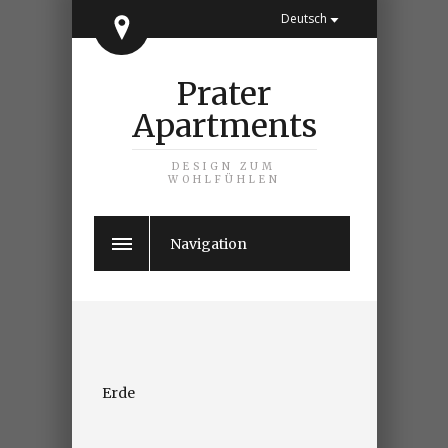
Deutsch
Prater
Apartments
DESIGN ZUM
WOHLFÜHLEN
Navigation
Erde